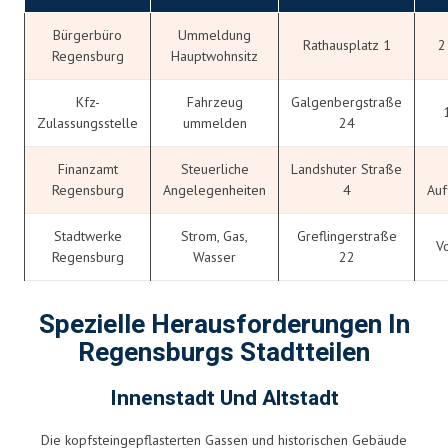
Bürgerbüro
Ummeldung
Rathausplatz 1
2
Regensburg
Hauptwohnsitz
Kfz-
Fahrzeug
Galgenbergstraße
Zulassungsstelle
ummelden
24
Finanzamt
Steuerliche
Landshuter Straße
Regensburg
Angelegenheiten
4
Auf
Stadtwerke
Strom, Gas,
Greflingerstraße
V
Regensburg
Wasser
22
Spezielle Herausforderungen In
Regensburgs Stadtteilen
Innenstadt Und Altstadt
Die kopfsteingepflasterten Gassen und historischen Gebäude