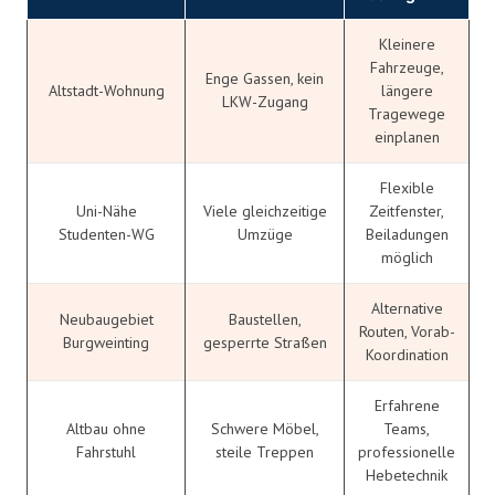
Kleinere
Fahrzeuge,
Enge Gassen, kein
Altstadt-Wohnung
längere
LKW-Zugang
Tragewege
einplanen
Flexible
Uni-Nähe
Viele gleichzeitige
Zeitfenster,
Studenten-WG
Umzüge
Beiladungen
möglich
Alternative
Neubaugebiet
Baustellen,
Routen, Vorab-
Burgweinting
gesperrte Straßen
Koordination
Erfahrene
Altbau ohne
Schwere Möbel,
Teams,
Fahrstuhl
steile Treppen
professionelle
Hebetechnik