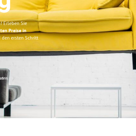
g
! Erleben Sie
ten Preise in
 den ersten Schritt
uten
.