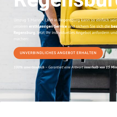
Regensbur
Umzug 3 Mann + LKW in Regensburg kann so einfach sein
unseren
erstklassigen Service
und sichern Sie sich die
bes
Regensburg
. Jetzt Ihr individuelles Angebot anfordern und
machen:
UNVERBINDLICHES ANGEBOT ERHALTEN
100% unverbindlich
– Garantiert eine Antwort
innerhalb von 15 Min