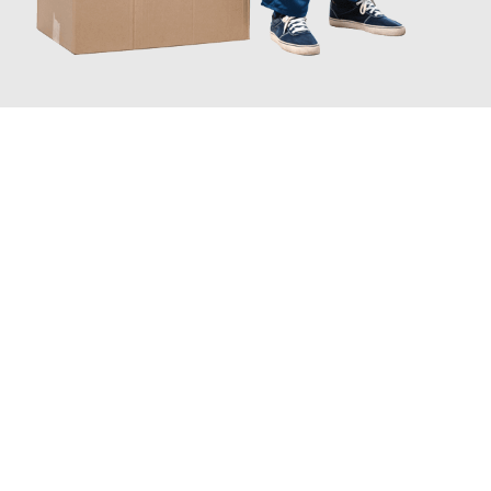
JETZT ANFRAGEN
Erleben Sie mit Umzugsmeister Holtzmann Regensburg, wie
einfach und stressfrei Ihr Umzug Regensburg Namur
sein
kann. Unser Expertenteam steht bereit, um Ihnen einen
reibungslosen Übergang in Ihr neues Zuhause zu garantieren.
Jetzt
unverbindliches Angebot
erhalten &
100€ sparen: