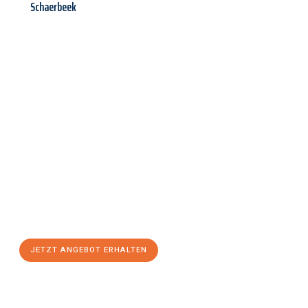
Schaerbeek
Jetzt anfragen &
Angebot
mit Best-Preis
erhalten!
Schicken Sie uns jetzt Ihre unverbindliche Anfrage und sichern
Sie sich Ihr
individuelles Umzugsangebot für Ihr Anliegen in
Regensburg
zum Best-Preis! Nutzen Sie die Gelegenheit für
einen
stressfreien Umzug
mit maximalem Komfort:
JETZT ANGEBOT ERHALTEN