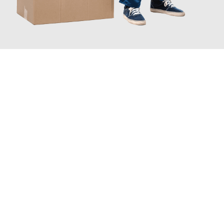
JETZT ANFRAGEN
Erleben Sie mit Umzugsmeister Holtzmann Regensburg, wie
einfach und stressfrei Ihr Umzug Regensburg Sliwen
sein kann.
Unser Expertenteam steht bereit, um Ihnen einen reibungslosen
Übergang in Ihr neues Zuhause zu garantieren.
Jetzt
unverbindliches Angebot
erhalten &
100€ sparen: