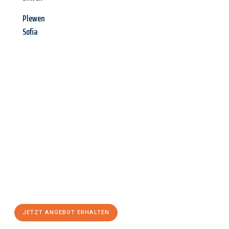
Plewen
Sofia
Jetzt anfragen &
Angebot
mit Best-Preis
erhalten!
Schicken Sie uns jetzt Ihre unverbindliche Anfrage und sichern
Sie sich Ihr
individuelles Umzugsangebot für Ihr Anliegen in
Regensburg
zum Best-Preis! Nutzen Sie die Gelegenheit für
einen
stressfreien Umzug
mit maximalem Komfort:
JETZT ANGEBOT ERHALTEN