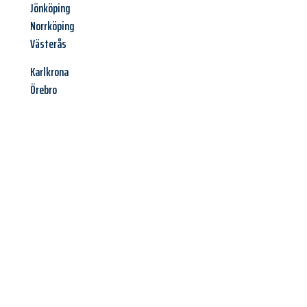
Jönköping
Norrköping
Västerås
Karlkrona
Örebro
Jetzt anfragen &
Angebot
mit Best-Preis
erhalten!
Schicken Sie uns jetzt Ihre unverbindliche Anfrage und sichern
Sie sich Ihr
individuelles Umzugsangebot für Ihr Anliegen in
Regensburg
zum Best-Preis! Nutzen Sie die Gelegenheit für
einen
stressfreien Umzug
mit maximalem Komfort: