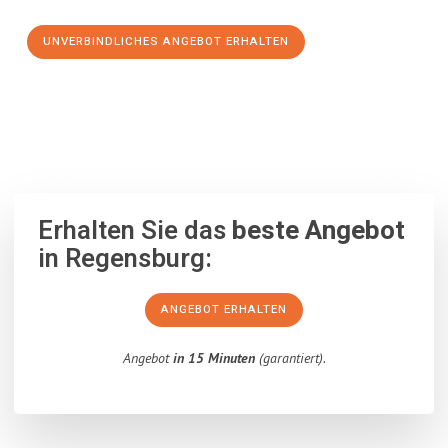
UNVERBINDLICHES ANGEBOT ERHALTEN
100% unverbindlich
– Garantiert eine Antwort
innerhalb von 15
Minuten
.
Erhalten Sie das
beste Angebot
in Regensburg:
ANGEBOT ERHALTEN
Angebot
in 15 Minuten
(garantiert).