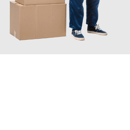
JETZT ANFRAGEN
Erleben Sie mit Umzugsmeister Holtzmann Regensburg, wie
einfach und stressfrei Ihr Umzug Regensburg Karlkrona
sein
kann. Unser Expertenteam steht bereit, um Ihnen einen
reibungslosen Übergang in Ihr neues Zuhause zu garantieren.