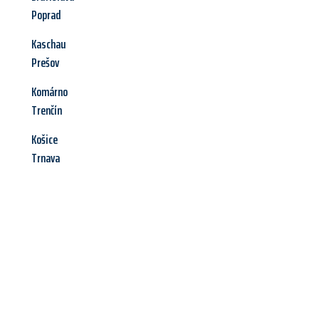
Poprad
Kaschau
Prešov
Komárno
Trenčín
Košice
Trnava
Jetzt anfragen &
Angebot
mit Best-Preis
erhalten!