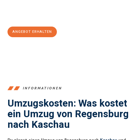
Jetzt
unverbindliches Angebot
erhalten &
100€ sparen:
ANGEBOT ERHALTEN
+4915792653372
INFORMATIONEN
Umzugskosten: Was kostet
ein Umzug von Regensburg
nach Kaschau
Du planst einen Umzug von Regensburg nach
Kaschau
und