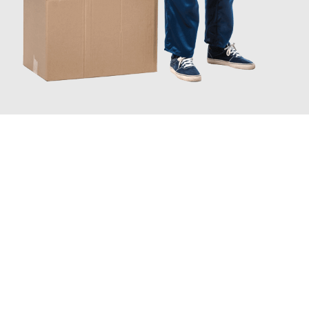
JETZT ANFRAGEN
Erleben Sie mit Umzugsmeister Holtzmann Regensburg, wie
einfach und stressfrei Ihr Umzug Regensburg Kaschau
sein
kann. Unser Expertenteam steht bereit, um Ihnen einen
reibungslosen Übergang in Ihr neues Zuhause zu garantieren.