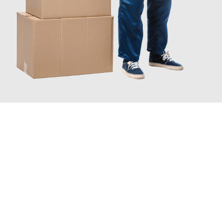
JETZT ANFRAGEN
Erleben Sie mit Umzugsmeister Holtzmann Regensburg, wie
einfach und stressfrei Ihr Umzug Regensburg
Reichenberg
sein kann. Unser Expertenteam steht bereit, um