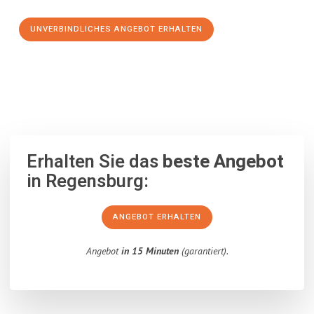
UNVERBINDLICHES ANGEBOT ERHALTEN
100% unverbindlich
– Garantiert eine Antwort
innerhalb von 15
Minuten
.
Erhalten Sie das
beste Angebot
in Regensburg:
ANGEBOT ERHALTEN
Angebot
in 15 Minuten
(garantiert).