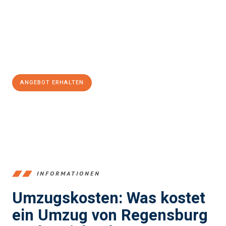
Ihnen einen reibungslosen Übergang in Ihr neues Zuhause zu
garantieren.
Jetzt
unverbindliches Angebot
erhalten &
100€ sparen:
ANGEBOT ERHALTEN
+4915792653372
INFORMATIONEN
Umzugskosten: Was kostet
ein Umzug von Regensburg