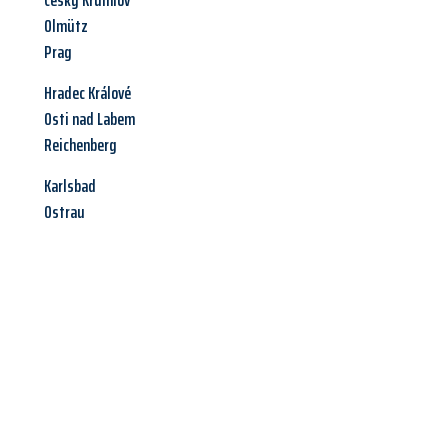
Cesky Krumlov
Olmütz
Prag
Hradec Králové
Osti nad Labem
Reichenberg
Karlsbad
Ostrau
Jetzt anfragen &
Angebot
mit Best-Preis
erhalten!