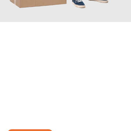
JETZT ANFRAGEN
Erleben Sie mit Umzugsmeister Holtzmann Regensburg, wie
einfach und stressfrei Ihr Umzug Regensburg Doboj
sein kann.
Unser Expertenteam steht bereit, um Ihnen einen reibungslosen
Übergang in Ihr neues Zuhause zu garantieren.
Jetzt
unverbindliches Angebot
erhalten &
100€ sparen: