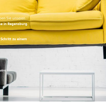
eben Sie unseren
se in Regensburg
.
 Schritt zu einem
uten
.