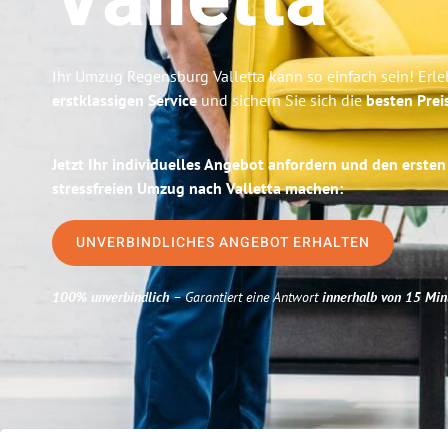
Valletta
Ihr Umzug Regensburg Valletta kann so einfach sein! Erl
erstklassigen Service
und sichern Sie sich die
besten Prei
Jetzt Ihr individuelles Angebot anfordern und den ersten
stressfreien Umzug nach Valletta machen:
UNVERBINDLICHES ANGEBOT ERHALTEN
100% unverbindlich
– Garantiert eine Antwort
innerhalb von 15 Min