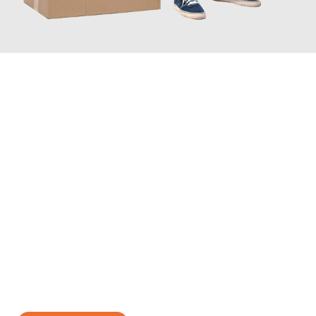
JETZT ANFRAGEN
Erleben Sie mit Umzugsmeister Holtzmann Regensburg, wie
einfach und stressfrei Ihr Umzug Regensburg Lahti
sein kann.
Unser Expertenteam steht bereit, um Ihnen einen reibungslosen
Übergang in Ihr neues Zuhause zu garantieren.
Jetzt
unverbindliches Angebot
erhalten &
100€ sparen: