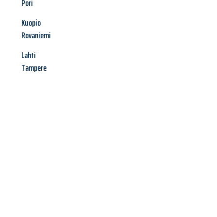
Pori
Kuopio
Rovaniemi
Lahti
Tampere
Jetzt anfragen &
Angebot
mit Best-Preis
erhalten!
Schicken Sie uns jetzt Ihre unverbindliche Anfrage und sichern
Sie sich Ihr
individuelles Umzugsangebot für Ihr Anliegen in
Regensburg
zum Best-Preis! Nutzen Sie die Gelegenheit für
einen
stressfreien Umzug
mit maximalem Komfort: