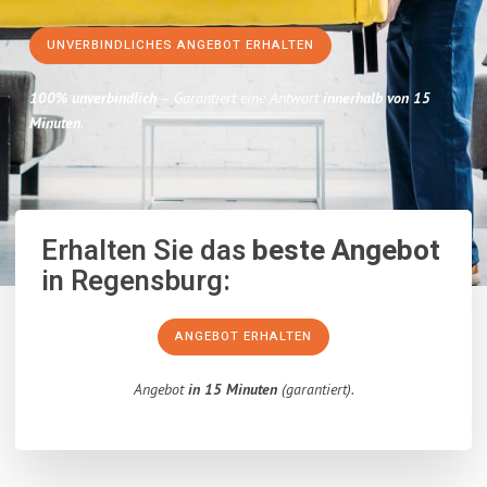
UNVERBINDLICHES ANGEBOT ERHALTEN
100% unverbindlich
– Garantiert eine Antwort
innerhalb von 15
Minuten
.
Erhalten Sie das
beste Angebot
in Regensburg:
ANGEBOT ERHALTEN
Angebot
in 15 Minuten
(garantiert).