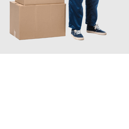
JETZT ANFRAGEN
Erleben Sie mit Umzugsmeister Holtzmann Regensburg, wie
einfach und stressfrei Ihr Umzug Regensburg Rovaniemi
sein
kann. Unser Expertenteam steht bereit, um Ihnen einen
reibungslosen Übergang in Ihr neues Zuhause zu garantieren.