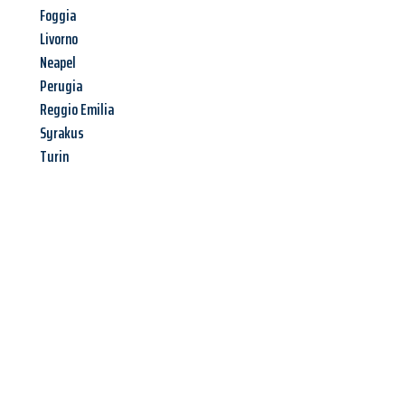
Foggia
Livorno
Neapel
Perugia
Reggio Emilia
Syrakus
Turin
Jetzt anfragen &
Angebot
mit Best-Preis
erhalten!
Schicken Sie uns jetzt Ihre unverbindliche Anfrage und sichern
Sie sich Ihr
individuelles Umzugsangebot für Ihr Anliegen in