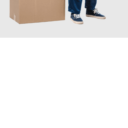
JETZT ANFRAGEN
Erleben Sie mit Umzugsmeister Holtzmann Regensburg, wie
einfach und stressfrei Ihr Umzug Regensburg Ancona
sein
kann. Unser Expertenteam steht bereit, um Ihnen einen
reibungslosen Übergang in Ihr neues Zuhause zu garantieren.