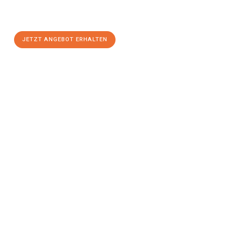
Regensburg
zum Best-Preis! Nutzen Sie die Gelegenheit für
einen
stressfreien Umzug
mit maximalem Komfort:
JETZT ANGEBOT ERHALTEN