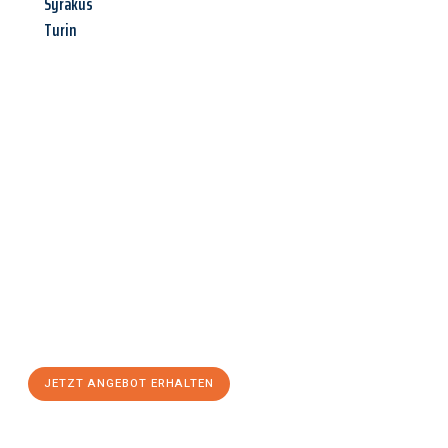
Syrakus
Turin
Jetzt anfragen &
Angebot
mit Best-Preis
erhalten!
Schicken Sie uns jetzt Ihre unverbindliche Anfrage und sichern
Sie sich Ihr
individuelles Umzugsangebot für Ihr Anliegen in
Regensburg
zum Best-Preis! Nutzen Sie die Gelegenheit für
einen
stressfreien Umzug
mit maximalem Komfort:
JETZT ANGEBOT ERHALTEN