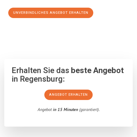
UNVERBINDLICHES ANGEBOT ERHALTEN
100% unverbindlich
– Garantiert eine Antwort
innerhalb von 15
Minuten
.
Erhalten Sie das
beste Angebot
in Regensburg:
ANGEBOT ERHALTEN
Angebot
in 15 Minuten
(garantiert).