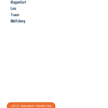
Klagenfurt
Linz
Traun
Wolfsberg
Jetzt anfragen &
Angebot
mit Best-Preis
erhalten!
Schicken Sie uns jetzt Ihre unverbindliche Anfrage und sichern
Sie sich Ihr
individuelles Umzugsangebot für Ihr Anliegen in
Regensburg
zum Best-Preis! Nutzen Sie die Gelegenheit für
einen
stressfreien Umzug
mit maximalem Komfort:
JETZT ANGEBOT ERHALTEN