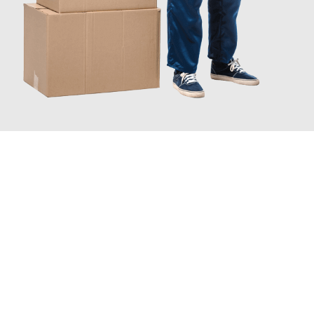
JETZT ANFRAGEN
Erleben Sie mit Umzugsmeister Holtzmann Regensburg, wie
einfach und stressfrei Ihr Umzug Regensburg Leonding
sein
kann. Unser Expertenteam steht bereit, um Ihnen einen
reibungslosen Übergang in Ihr neues Zuhause zu garantieren.