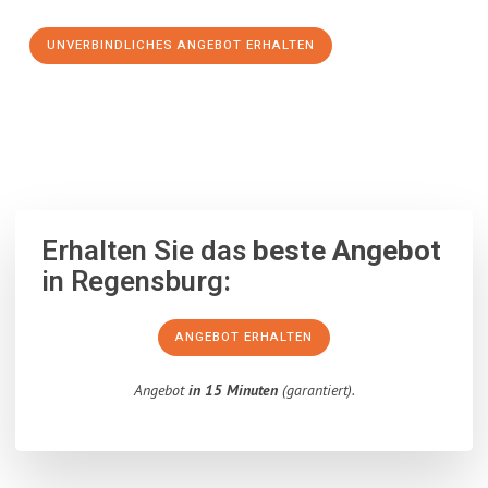
UNVERBINDLICHES ANGEBOT ERHALTEN
100% unverbindlich
– Garantiert eine Antwort
innerhalb von 15
Minuten
.
Erhalten Sie das
beste Angebot
in Regensburg:
ANGEBOT ERHALTEN
Angebot
in 15 Minuten
(garantiert).