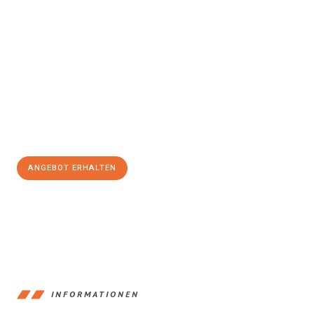
Erleben Sie mit Umzugsmeister Holtzmann Regensburg, wie
einfach und stressfrei Ihr Umzug Regensburg Wiener
Neustadt
sein kann. Unser Expertenteam steht bereit, um Ihnen
einen reibungslosen Übergang in Ihr neues Zuhause zu
garantieren.
Jetzt
unverbindliches Angebot
erhalten &
100€ sparen:
ANGEBOT ERHALTEN
+4915792653372
INFORMATIONEN