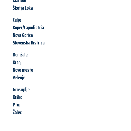
Maribor
Škofja Loka
Celje
Koper/Capodistria
Nova Gorica
Slovenska Bistrica
Domžale
Kranj
Novo mesto
Velenje
Grosuplje
Krško
Ptuj
Žalec