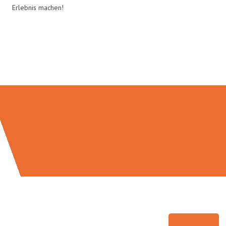
Erlebnis machen!
Umzugsmeister Holtzmann in
Zahlen: