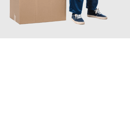
JETZT ANFRAGEN
Erleben Sie mit Umzugsmeister Holtzmann Regensburg, wie
einfach und stressfrei Ihr Umzug Regensburg Kamnik
sein
kann. Unser Expertenteam steht bereit, um Ihnen einen
reibungslosen Übergang in Ihr neues Zuhause zu garantieren.