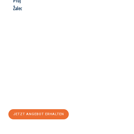
Ptuj
Žalec
Jetzt anfragen &
Angebot
mit Best-Preis
erhalten!
Schicken Sie uns jetzt Ihre unverbindliche Anfrage und sichern
Sie sich Ihr
individuelles Umzugsangebot für Ihr Anliegen in
Regensburg
zum Best-Preis! Nutzen Sie die Gelegenheit für
einen
stressfreien Umzug
mit maximalem Komfort:
JETZT ANGEBOT ERHALTEN