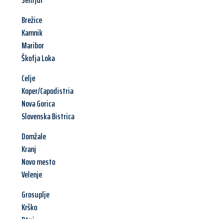
Šentjur
Brežice
Kamnik
Maribor
Škofja Loka
Celje
Koper/Capodistria
Nova Gorica
Slovenska Bistrica
Domžale
Kranj
Novo mesto
Velenje
Grosuplje
Krško