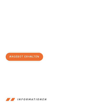
Erleben Sie mit Umzugsmeister Holtzmann Regensburg, wie
einfach und stressfrei Ihr Umzug Regensburg Slovenska
Bistrica
sein kann. Unser Expertenteam steht bereit, um Ihnen
einen reibungslosen Übergang in Ihr neues Zuhause zu
garantieren.
Jetzt
unverbindliches Angebot
erhalten &
100€ sparen:
ANGEBOT ERHALTEN
+4915792653372
INFORMATIONEN