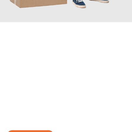
JETZT ANFRAGEN
Erleben Sie mit Umzugsmeister Holtzmann Regensburg, wie
einfach und stressfrei Ihr Umzug Regensburg Lille
sein kann.
Unser Expertenteam steht bereit, um Ihnen einen reibungslosen
Übergang in Ihr neues Zuhause zu garantieren.
Jetzt
unverbindliches Angebot
erhalten &
100€ sparen: