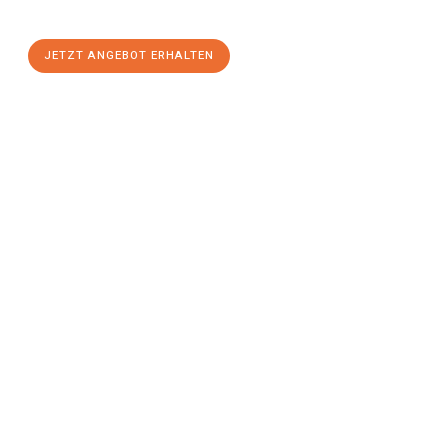
einen
stressfreien Umzug
mit maximalem Komfort:
JETZT ANGEBOT ERHALTEN