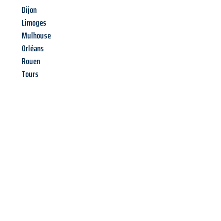
Dijon
Limoges
Mulhouse
Orléans
Rouen
Tours
Jetzt anfragen &
Angebot
mit Best-Preis
erhalten!
Schicken Sie uns jetzt Ihre unverbindliche Anfrage und sichern
Sie sich Ihr
individuelles Umzugsangebot für Ihr Anliegen in
Regensburg
zum Best-Preis! Nutzen Sie die Gelegenheit für