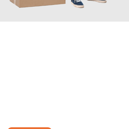
JETZT ANFRAGEN
Erleben Sie mit Umzugsmeister Holtzmann Regensburg, wie
einfach und stressfrei Ihr Umzug Regensburg Nancy
sein kann.
Unser Expertenteam steht bereit, um Ihnen einen reibungslosen
Übergang in Ihr neues Zuhause zu garantieren.
Jetzt
unverbindliches Angebot
erhalten &
100€ sparen: