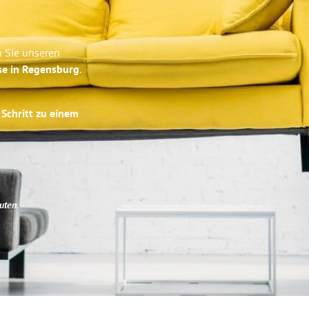
n Sie unseren
se in Regensburg
.
 Schritt zu einem
uten
.