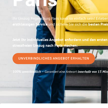
Paris
Ihr Umzug Regensburg Paris kann so einfach sein! Erlebe
erstklassigen Service
und sichern Sie sich die
besten Prei
Jetzt Ihr individuelles Angebot anfordern und den ersten
stressfreien Umzug nach Paris machen:
UNVERBINDLICHES ANGEBOT ERHALTEN
100% unverbindlich
– Garantiert eine Antwort
innerhalb von 15 Min