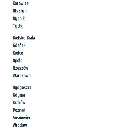
Katowice
Olsztyn
Rybnik
Tychy
Bielsko-Biała
Gdańsk
Kielce
Opole
Rzeszów
Warszawa
Bydgoszcz
Gdynia
Kraków
Poznań
Sosnowiec
Wrocław