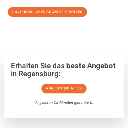
UNVERBINDLICHES ANGEBOT ERHALTEN
100% unverbindlich
– Garantiert eine Antwort
innerhalb von 15
Minuten
.
Erhalten Sie das
beste Angebot
in Regensburg:
ANGEBOT ERHALTEN
Angebot
in 15 Minuten
(garantiert).