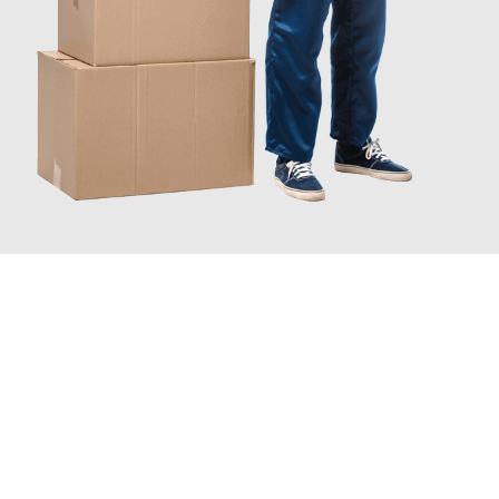
JETZT ANFRAGEN
Erleben Sie mit Umzugsmeister Holtzmann Regensburg, wie
einfach und stressfrei Ihr Umzug Regensburg