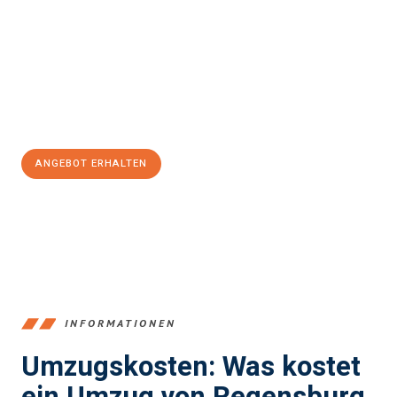
Częstochowa
sein kann. Unser Expertenteam steht bereit, um
Ihnen einen reibungslosen Übergang in Ihr neues Zuhause zu
garantieren.
Jetzt
unverbindliches Angebot
erhalten &
100€ sparen:
ANGEBOT ERHALTEN
+4915792653372
INFORMATIONEN
Umzugskosten: Was kostet