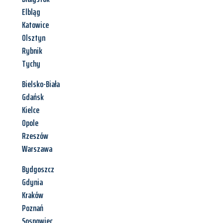
Elbląg
Katowice
Olsztyn
Rybnik
Tychy
Bielsko-Biała
Gdańsk
Kielce
Opole
Rzeszów
Warszawa
Bydgoszcz
Gdynia
Kraków
Poznań
Sosnowiec