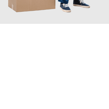
JETZT ANFRAGEN
Erleben Sie mit Umzugsmeister Holtzmann Regensburg, wie
einfach und stressfrei Ihr Umzug Regensburg Opole
sein kann.
Unser Expertenteam steht bereit, um Ihnen einen reibungslosen
Übergang in Ihr neues Zuhause zu garantieren.
Jetzt
unverbindliches Angebot
erhalten &
100€ sparen: