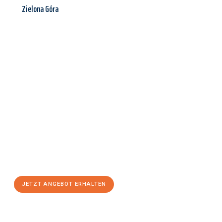
Zielona Góra
Jetzt anfragen &
Angebot
mit Best-Preis
erhalten!
Schicken Sie uns jetzt Ihre unverbindliche Anfrage und sichern
Sie sich Ihr
individuelles Umzugsangebot für Ihr Anliegen in
Regensburg
zum Best-Preis! Nutzen Sie die Gelegenheit für
einen
stressfreien Umzug
mit maximalem Komfort:
JETZT ANGEBOT ERHALTEN