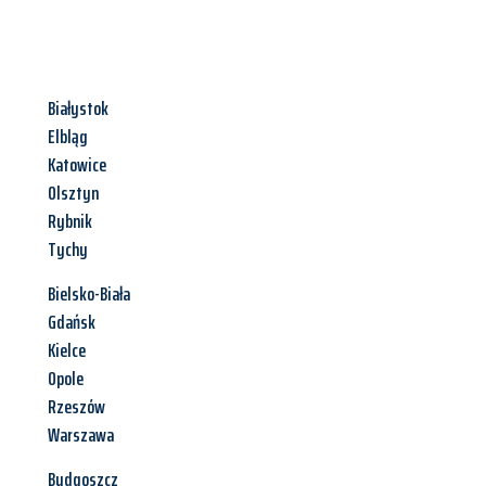
Białystok
Elbląg
Katowice
Olsztyn
Rybnik
Tychy
Bielsko-Biała
Gdańsk
Kielce
Opole
Rzeszów
Warszawa
Bydgoszcz