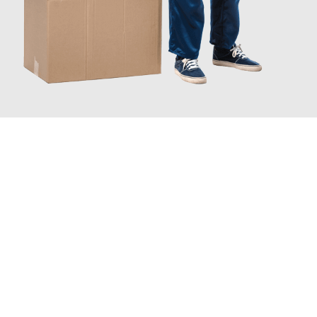
JETZT ANFRAGEN
Erleben Sie mit Umzugsmeister Holtzmann Regensburg, wie
einfach und stressfrei Ihr Umzug Regensburg Rzeszów
sein
kann. Unser Expertenteam steht bereit, um Ihnen einen
reibungslosen Übergang in Ihr neues Zuhause zu garantieren.