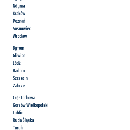
Gdynia
Kraków
Poznań
Sosnowiec
Wrocław
Bytom
Gliwice
Łódź
Radom
Szczecin
Zabrze
Częstochowa
Gorzów Wielkopolski
Lublin
Ruda Śląska
Toruń