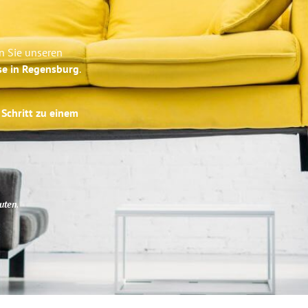
n Sie unseren
se in Regensburg
.
 Schritt zu einem
uten
.