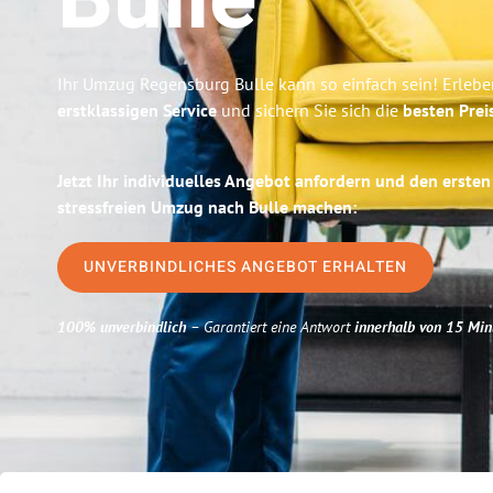
Bulle
Ihr Umzug Regensburg Bulle kann so einfach sein! Erlebe
erstklassigen Service
und sichern Sie sich die
besten Prei
Jetzt Ihr individuelles Angebot anfordern und den ersten
stressfreien Umzug nach Bulle machen:
UNVERBINDLICHES ANGEBOT ERHALTEN
100% unverbindlich
– Garantiert eine Antwort
innerhalb von 15 Min