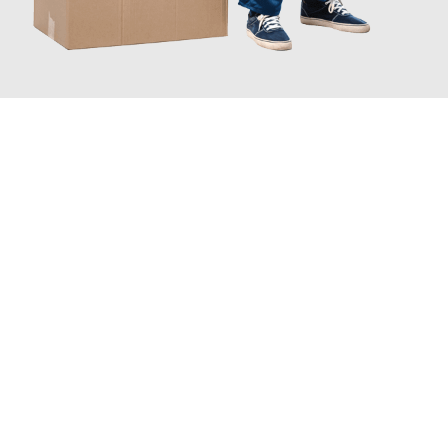
JETZT ANFRAGEN
Erleben Sie mit Umzugsmeister Holtzmann Regensburg, wie
einfach und stressfrei Ihr Umzug Regensburg Riehen
sein
kann. Unser Expertenteam steht bereit, um Ihnen einen
reibungslosen Übergang in Ihr neues Zuhause zu garantieren.
Jetzt
unverbindliches Angebot
erhalten &
100€ sparen: