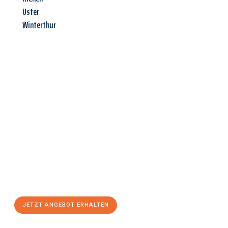
Uster
Winterthur
Jetzt anfragen &
Angebot
mit Best-Preis
erhalten!
Schicken Sie uns jetzt Ihre unverbindliche Anfrage und sichern
Sie sich Ihr
individuelles Umzugsangebot für Ihr Anliegen in
Regensburg
zum Best-Preis! Nutzen Sie die Gelegenheit für
einen
stressfreien Umzug
mit maximalem Komfort:
JETZT ANGEBOT ERHALTEN