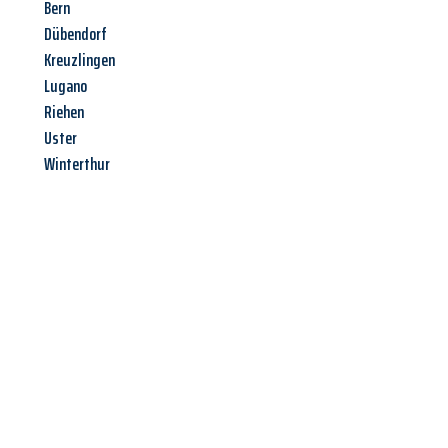
Bern
Dübendorf
Kreuzlingen
Lugano
Riehen
Uster
Winterthur
Jetzt anfragen &
Angebot
mit Best-Preis
erhalten!
Schicken Sie uns jetzt Ihre unverbindliche Anfrage und sichern
Sie sich Ihr
individuelles Umzugsangebot für Ihr Anliegen in