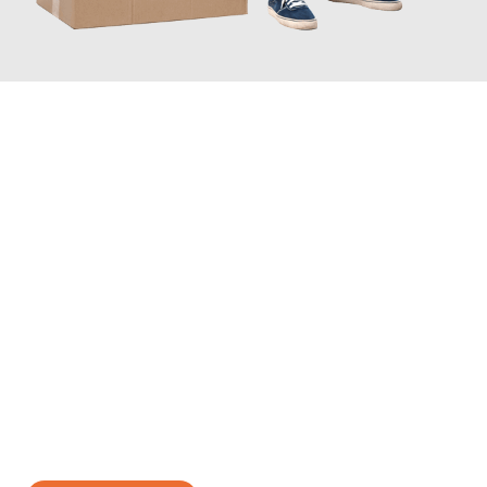
JETZT ANFRAGEN
Erleben Sie mit Umzugsmeister Holtzmann Regensburg, wie
einfach und stressfrei Ihr Umzug Regensburg Genf
sein kann.
Unser Expertenteam steht bereit, um Ihnen einen reibungslosen
Übergang in Ihr neues Zuhause zu garantieren.
Jetzt
unverbindliches Angebot
erhalten &
100€ sparen: