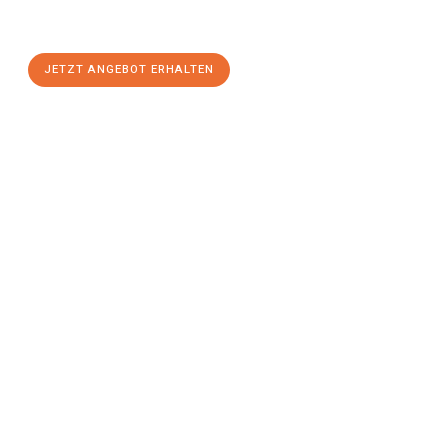
Regensburg
zum Best-Preis! Nutzen Sie die Gelegenheit für
einen
stressfreien Umzug
mit maximalem Komfort:
JETZT ANGEBOT ERHALTEN