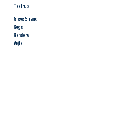
Tastrup
Greve Strand
Koge
Randers
Vejle
Jetzt anfragen &
Angebot
mit Best-Preis
erhalten!
Schicken Sie uns jetzt Ihre unverbindliche Anfrage und sichern
Sie sich Ihr
individuelles Umzugsangebot für Ihr Anliegen in
Regensburg
zum Best-Preis! Nutzen Sie die Gelegenheit für
einen
stressfreien Umzug
mit maximalem Komfort: