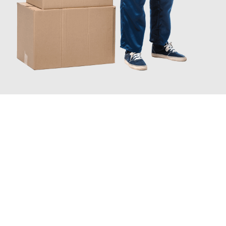
JETZT ANFRAGEN
Erleben Sie mit Umzugsmeister Holtzmann Regensburg, wie
einfach und stressfrei Ihr Umzug Regensburg Fredericia
sein
kann. Unser Expertenteam steht bereit, um Ihnen einen
reibungslosen Übergang in Ihr neues Zuhause zu garantieren.