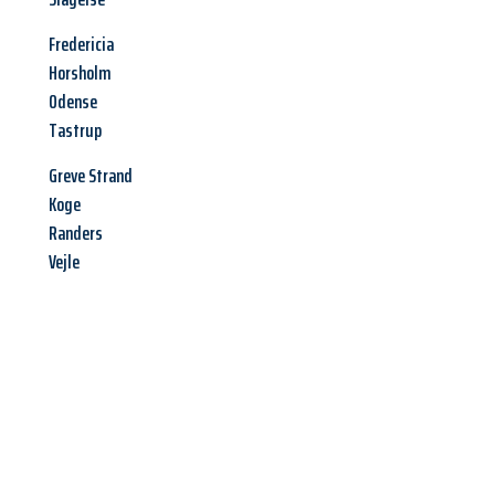
Fredericia
Horsholm
Odense
Tastrup
Greve Strand
Koge
Randers
Vejle
Jetzt anfragen &
Angebot
mit Best-Preis
erhalten!