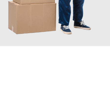
JETZT ANFRAGEN
Erleben Sie mit Umzugsmeister Holtzmann Regensburg, wie
einfach und stressfrei Ihr Umzug Regensburg Silkeborg
sein
kann. Unser Expertenteam steht bereit, um Ihnen einen
reibungslosen Übergang in Ihr neues Zuhause zu garantieren.