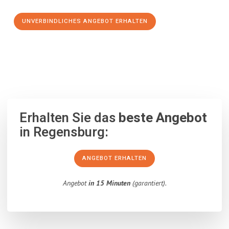
UNVERBINDLICHES ANGEBOT ERHALTEN
100% unverbindlich
– Garantiert eine Antwort
innerhalb von 15
Minuten
.
Erhalten Sie das
beste Angebot
in Regensburg:
ANGEBOT ERHALTEN
Angebot
in 15 Minuten
(garantiert).