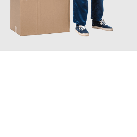
JETZT ANFRAGEN
Erleben Sie mit Umzugsmeister Holtzmann Regensburg, wie
einfach und stressfrei Ihr Umzug Regensburg Randers
sein
kann. Unser Expertenteam steht bereit, um Ihnen einen
reibungslosen Übergang in Ihr neues Zuhause zu garantieren.