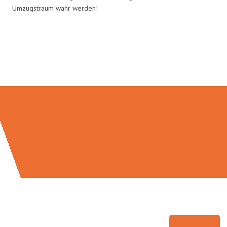
Umzugstraum wahr werden!
Umzugsmeister Holtzmann in
Zahlen: