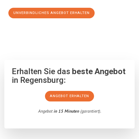
UNVERBINDLICHES ANGEBOT ERHALTEN
100% unverbindlich
– Garantiert eine Antwort
innerhalb von 15
Minuten
.
Erhalten Sie das
beste Angebot
in Regensburg:
ANGEBOT ERHALTEN
Angebot
in 15 Minuten
(garantiert).