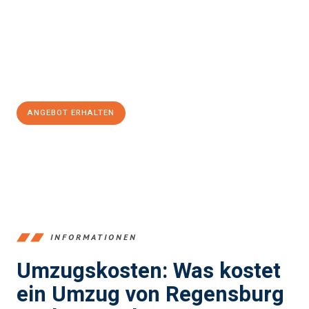
Ihnen einen reibungslosen Übergang in Ihr neues Zuhause zu
garantieren.
Jetzt
unverbindliches Angebot
erhalten &
100€ sparen:
ANGEBOT ERHALTEN
+4915792653372
INFORMATIONEN
Umzugskosten: Was kostet
ein Umzug von Regensburg