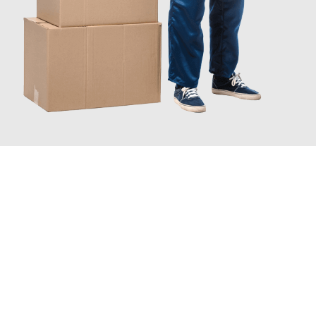
JETZT ANFRAGEN
Erleben Sie mit Umzugsmeister Holtzmann Regensburg, wie
einfach und stressfrei Ihr Umzug Regensburg
Kopenhagen
sein kann. Unser Expertenteam steht bereit, um