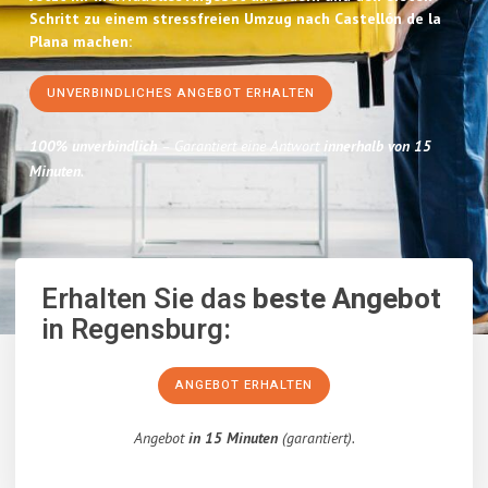
Schritt zu einem stressfreien Umzug nach Castellón de la
Plana machen:
UNVERBINDLICHES ANGEBOT ERHALTEN
100% unverbindlich
– Garantiert eine Antwort
innerhalb von 15
Minuten
.
Erhalten Sie das
beste Angebot
in Regensburg:
ANGEBOT ERHALTEN
Angebot
in 15 Minuten
(garantiert).