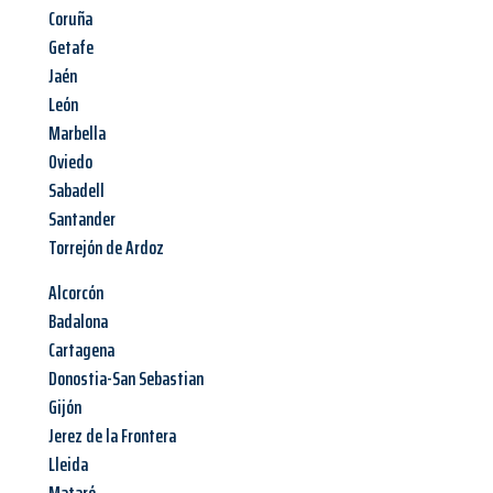
Coruña
Getafe
Jaén
León
Marbella
Oviedo
Sabadell
Santander
Torrejón de Ardoz
Alcorcón
Badalona
Cartagena
Donostia-San Sebastian
Gijón
Jerez de la Frontera
Lleida