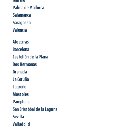
Mataró
Palma de Mallorca
Salamanca
Saragossa
Valencia
Algeciras
Barcelona
Castellón de la Plana
Dos Hermanas
Granada
La Coruña
Logroño
Móstoles
Pamplona
San Cristóbal de la Laguna
Sevilla
Valladolid