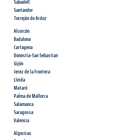
Sabadell
Santander
Torrejón de Ardoz
Alcorcón
Badalona
Cartagena
Donostia-San Sebastian
Gijón
Jerez de la Frontera
Lleida
Mataró
Palma de Mallorca
Salamanca
Saragossa
Valencia
Algeciras