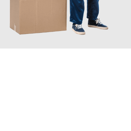
JETZT ANFRAGEN
Erleben Sie mit Umzugsmeister Holtzmann Regensburg, wie
einfach und stressfrei Ihr Umzug Regensburg Logroño
sein
kann. Unser Expertenteam steht bereit, um Ihnen einen
reibungslosen Übergang in Ihr neues Zuhause zu garantieren.