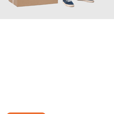
JETZT ANFRAGEN
Erleben Sie mit Umzugsmeister Holtzmann Regensburg, wie
einfach und stressfrei Ihr Umzug Regensburg Lleida
sein kann.
Unser Expertenteam steht bereit, um Ihnen einen reibungslosen
Übergang in Ihr neues Zuhause zu garantieren.
Jetzt
unverbindliches Angebot
erhalten &
100€ sparen: