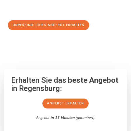
Schritt zu einem stressfreien Umzug nach Jerez de la
Frontera machen:
UNVERBINDLICHES ANGEBOT ERHALTEN
100% unverbindlich
– Garantiert eine Antwort
innerhalb von 15
Minuten
.
Erhalten Sie das
beste Angebot
in Regensburg:
ANGEBOT ERHALTEN
Angebot
in 15 Minuten
(garantiert).