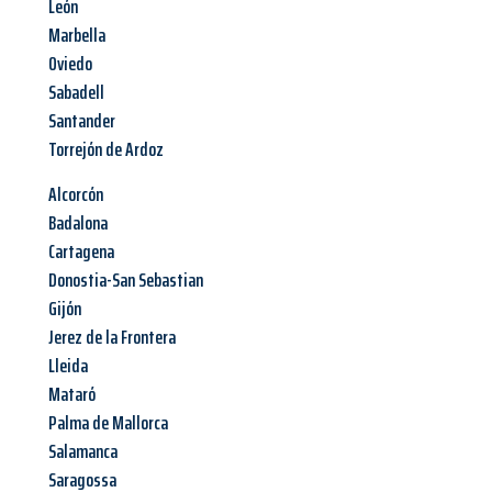
León
Marbella
Oviedo
Sabadell
Santander
Torrejón de Ardoz
Alcorcón
Badalona
Cartagena
Donostia-San Sebastian
Gijón
Jerez de la Frontera
Lleida
Mataró
Palma de Mallorca
Salamanca
Saragossa