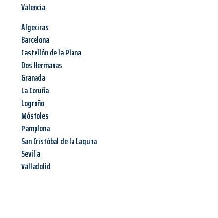
Valencia
Algeciras
Barcelona
Castellón de la Plana
Dos Hermanas
Granada
La Coruña
Logroño
Móstoles
Pamplona
San Cristóbal de la Laguna
Sevilla
Valladolid