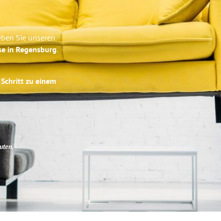
eben Sie unseren
se in Regensburg
.
 Schritt zu einem
uten
.