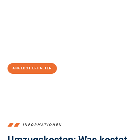
Erleben Sie mit Umzugsmeister Holtzmann Regensburg, wie
einfach und stressfrei Ihr Umzug Regensburg Torrejón de
Ardoz
sein kann. Unser Expertenteam steht bereit, um Ihnen einen
reibungslosen Übergang in Ihr neues Zuhause zu garantieren.
Jetzt
unverbindliches Angebot
erhalten &
100€ sparen:
ANGEBOT ERHALTEN
+4915792653372
INFORMATIONEN