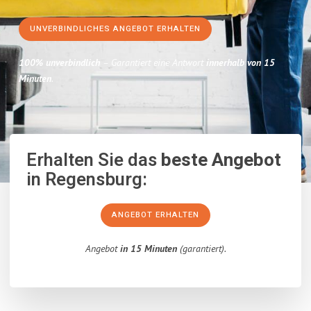
UNVERBINDLICHES ANGEBOT ERHALTEN
100% unverbindlich
– Garantiert eine Antwort
innerhalb von 15
Minuten
.
Erhalten Sie das
beste Angebot
in Regensburg:
ANGEBOT ERHALTEN
Angebot
in 15 Minuten
(garantiert).