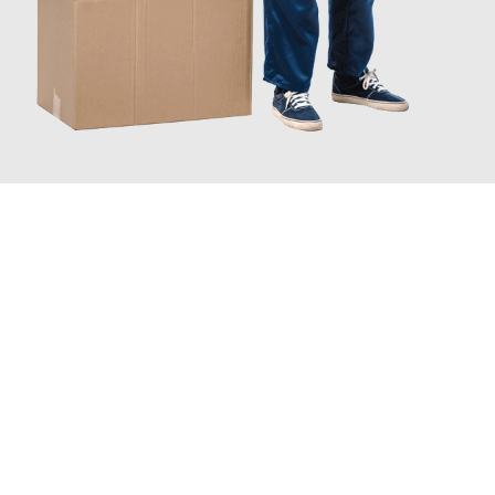
JETZT ANFRAGEN
Erleben Sie mit Umzugsmeister Holtzmann Regensburg, wie
einfach und stressfrei Ihr Umzug Regensburg Balikesir
sein
kann. Unser Expertenteam steht bereit, um Ihnen einen
reibungslosen Übergang in Ihr neues Zuhause zu garantieren.