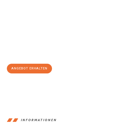
Erleben Sie mit Umzugsmeister Holtzmann Regensburg, wie
einfach und stressfrei Ihr Umzug Regensburg
Kahramanmaras
sein kann. Unser Expertenteam steht bereit, um
Ihnen einen reibungslosen Übergang in Ihr neues Zuhause zu
garantieren.
Jetzt
unverbindliches Angebot
erhalten &
100€ sparen:
ANGEBOT ERHALTEN
+4915792653372
INFORMATIONEN