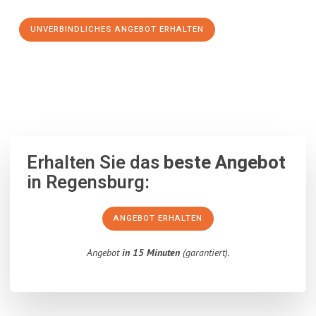
UNVERBINDLICHES ANGEBOT ERHALTEN
100% unverbindlich
– Garantiert eine Antwort
innerhalb von 15
Minuten
.
Erhalten Sie das
beste Angebot
in Regensburg:
ANGEBOT ERHALTEN
Angebot
in 15 Minuten
(garantiert).