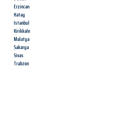
Erzincan
Hatay
Istanbul
Kirikkale
Malatya
Sakarya
Sivas
Trabzon
Jetzt anfragen &
Angebot
mit Best-Preis
erhalten!
Schicken Sie uns jetzt Ihre unverbindliche Anfrage und sichern