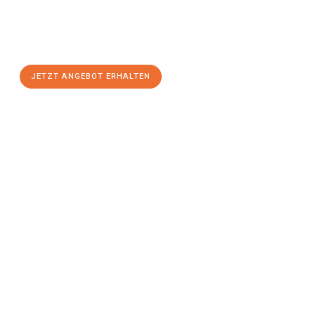
Sie sich Ihr
individuelles Umzugsangebot für Ihr Anliegen in
Regensburg
zum Best-Preis! Nutzen Sie die Gelegenheit für
einen
stressfreien Umzug
mit maximalem Komfort:
JETZT ANGEBOT ERHALTEN