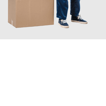
JETZT ANFRAGEN
Erleben Sie mit Umzugsmeister Holtzmann Regensburg, wie
einfach und stressfrei Ihr Umzug Regensburg Samsun
sein
kann. Unser Expertenteam steht bereit, um Ihnen einen
reibungslosen Übergang in Ihr neues Zuhause zu garantieren.