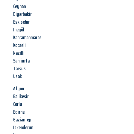
Ceyhan
Diyarbakir
Eskisehir
Inegöl
Kahramanmaras
Kocaeli
Nazilli
Sanliurfa
Tarsus
Usak
Afyon
Balikesir
Corlu
Edirne
Gaziantep
Iskenderun