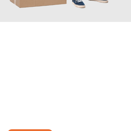
JETZT ANFRAGEN
Erleben Sie mit Umzugsmeister Holtzmann Regensburg, wie
einfach und stressfrei Ihr Umzug Regensburg Izmir
sein kann.
Unser Expertenteam steht bereit, um Ihnen einen reibungslosen
Übergang in Ihr neues Zuhause zu garantieren.
Jetzt
unverbindliches Angebot
erhalten &
100€ sparen: