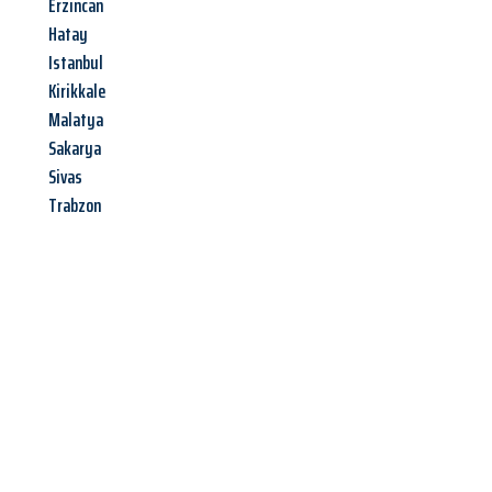
Erzincan
Hatay
Istanbul
Kirikkale
Malatya
Sakarya
Sivas
Trabzon
Jetzt anfragen &
Angebot
mit Best-Preis
erhalten!
Schicken Sie uns jetzt Ihre unverbindliche Anfrage und sichern