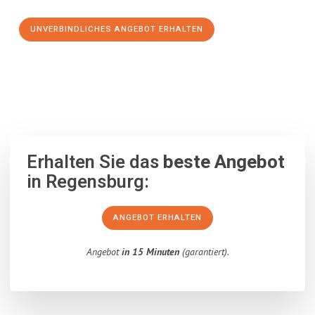
UNVERBINDLICHES ANGEBOT ERHALTEN
100% unverbindlich
– Garantiert eine Antwort
innerhalb von 15
Minuten
.
Erhalten Sie das
beste Angebot
in Regensburg:
ANGEBOT ERHALTEN
Angebot
in 15 Minuten
(garantiert).