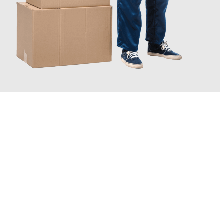
JETZT ANFRAGEN
Erleben Sie mit Umzugsmeister Holtzmann Regensburg, wie
einfach und stressfrei Ihr Umzug Regensburg Karaman
sein
kann. Unser Expertenteam steht bereit, um Ihnen einen
reibungslosen Übergang in Ihr neues Zuhause zu garantieren.