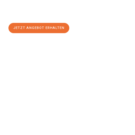
Sie sich Ihr
individuelles Umzugsangebot für Ihr Anliegen in
Regensburg
zum Best-Preis! Nutzen Sie die Gelegenheit für
einen
stressfreien Umzug
mit maximalem Komfort:
JETZT ANGEBOT ERHALTEN