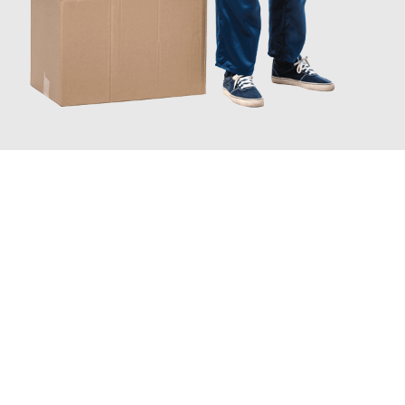
JETZT ANFRAGEN
Erleben Sie mit Umzugsmeister Holtzmann Regensburg, wie
einfach und stressfrei Ihr Umzug Regensburg Erzincan
sein
kann. Unser Expertenteam steht bereit, um Ihnen einen
reibungslosen Übergang in Ihr neues Zuhause zu garantieren.