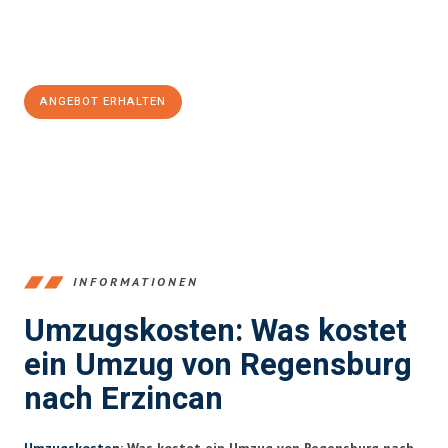
Jetzt
unverbindliches Angebot
erhalten &
100€ sparen:
ANGEBOT ERHALTEN
+4915792653372
INFORMATIONEN
Umzugskosten: Was kostet
ein Umzug von Regensburg
nach Erzincan
Umzugskosten
: Was kostet ein Umzug von Regensburg nach