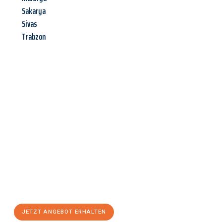
Sakarya
Sivas
Trabzon
Jetzt anfragen &
Angebot
mit Best-Preis
erhalten!
Schicken Sie uns jetzt Ihre unverbindliche Anfrage und sichern
Sie sich Ihr
individuelles Umzugsangebot für Ihr Anliegen in
Regensburg
zum Best-Preis! Nutzen Sie die Gelegenheit für
einen
stressfreien Umzug
mit maximalem Komfort:
JETZT ANGEBOT ERHALTEN