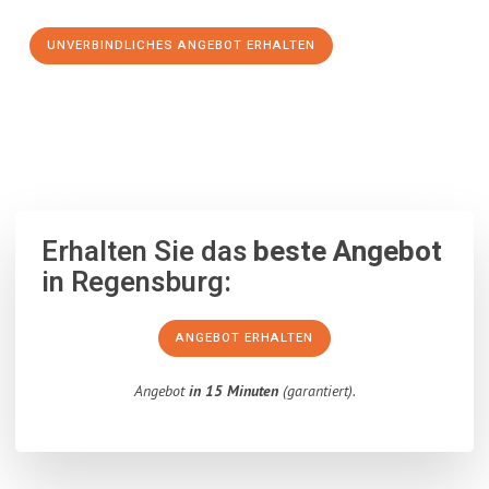
UNVERBINDLICHES ANGEBOT ERHALTEN
100% unverbindlich
– Garantiert eine Antwort
innerhalb von 15
Minuten
.
Erhalten Sie das
beste Angebot
in Regensburg:
ANGEBOT ERHALTEN
Angebot
in 15 Minuten
(garantiert).