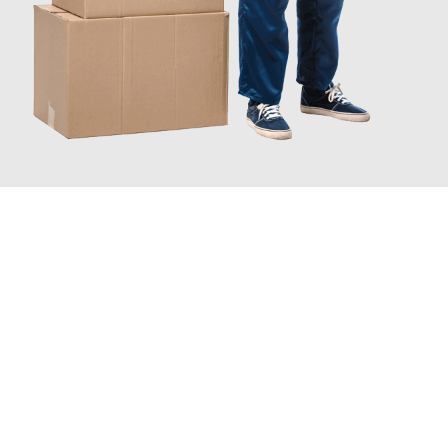
JETZT ANFRAGEN
Erleben Sie mit Umzugsmeister Holtzmann Regensburg, wie
einfach und stressfrei Ihr Umzug Regensburg Augsburg
sein
kann. Unser Expertenteam steht bereit, um Ihnen einen
reibungslosen Übergang in Ihr neues Zuhause zu garantieren.