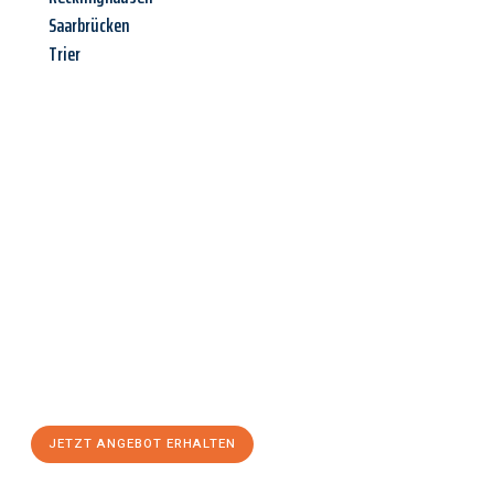
Saarbrücken
Trier
Jetzt anfragen &
Angebot
mit Best-Preis
erhalten!
Schicken Sie uns jetzt Ihre unverbindliche Anfrage und sichern
Sie sich Ihr
individuelles Umzugsangebot für Ihr Anliegen in
Regensburg
zum Best-Preis! Nutzen Sie die Gelegenheit für
einen
stressfreien Umzug
mit maximalem Komfort:
JETZT ANGEBOT ERHALTEN