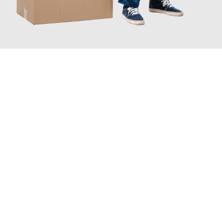
JETZT ANFRAGEN
Erleben Sie mit Umzugsmeister Holtzmann Regensburg, wie
einfach und stressfrei Ihr Umzug Regensburg Lübeck
sein
kann. Unser Expertenteam steht bereit, um Ihnen einen
reibungslosen Übergang in Ihr neues Zuhause zu garantieren.
Jetzt
unverbindliches Angebot
erhalten &
100€ sparen: