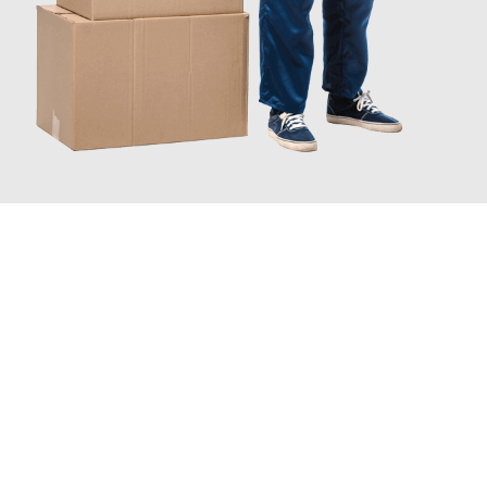
JETZT ANFRAGEN
Erleben Sie mit Umzugsmeister Holtzmann Regensburg, wie
einfach und stressfrei Ihr Umzug Regensburg Düsseldorf
sein
kann. Unser Expertenteam steht bereit, um Ihnen einen
reibungslosen Übergang in Ihr neues Zuhause zu garantieren.