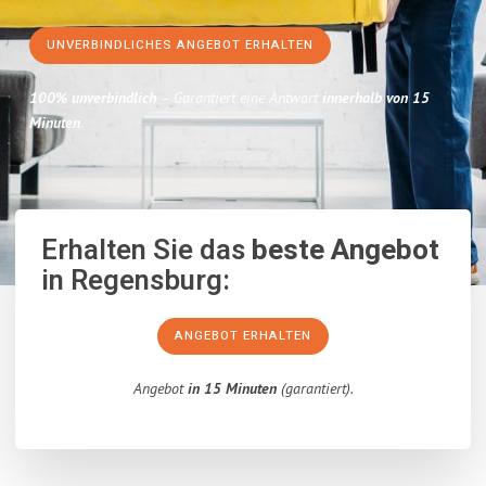
UNVERBINDLICHES ANGEBOT ERHALTEN
100% unverbindlich
– Garantiert eine Antwort
innerhalb von 15
Minuten
.
Erhalten Sie das
beste Angebot
in Regensburg:
ANGEBOT ERHALTEN
Angebot
in 15 Minuten
(garantiert).