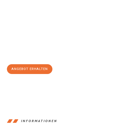
Erleben Sie mit Umzugsmeister Holtzmann Regensburg, wie
einfach und stressfrei Ihr Umzug Regensburg
Mönchengladbach
sein kann. Unser Expertenteam steht bereit,
um Ihnen einen reibungslosen Übergang in Ihr neues Zuhause zu
garantieren.
Jetzt
unverbindliches Angebot
erhalten &
100€ sparen:
ANGEBOT ERHALTEN
+4915792653372
INFORMATIONEN