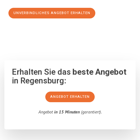
UNVERBINDLICHES ANGEBOT ERHALTEN
100% unverbindlich
– Garantiert eine Antwort
innerhalb von 15
Minuten
.
Erhalten Sie das
beste Angebot
in Regensburg:
ANGEBOT ERHALTEN
Angebot
in 15 Minuten
(garantiert).