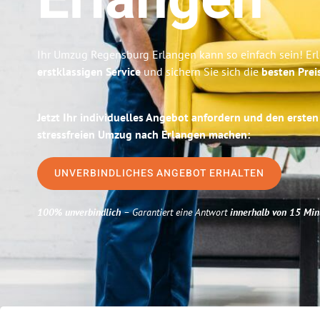
Erlangen
Ihr Umzug Regensburg Erlangen kann so einfach sein! Er
erstklassigen Service
und sichern Sie sich die
besten Prei
Jetzt Ihr individuelles Angebot anfordern und den ersten
stressfreien Umzug nach Erlangen machen:
UNVERBINDLICHES ANGEBOT ERHALTEN
100% unverbindlich
– Garantiert eine Antwort
innerhalb von 15 Min