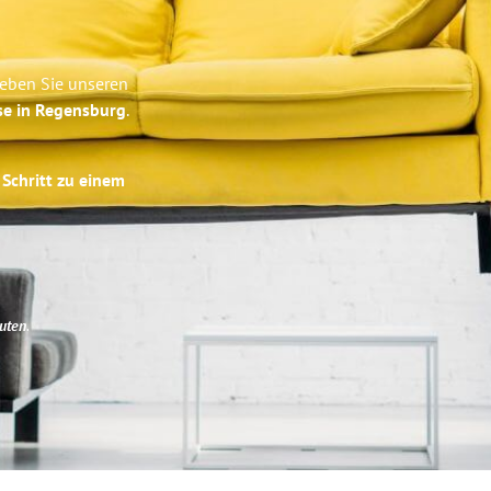
leben Sie unseren
se in Regensburg
.
 Schritt zu einem
uten
.