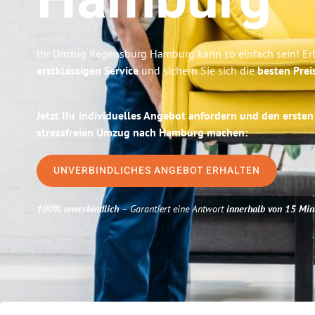
Hamburg
Ihr Umzug Regensburg Hamburg kann so einfach sein! Er
erstklassigen Service
und sichern Sie sich die
besten Prei
Jetzt Ihr individuelles Angebot anfordern und den ersten
stressfreien Umzug nach Hamburg machen:
UNVERBINDLICHES ANGEBOT ERHALTEN
100% unverbindlich
– Garantiert eine Antwort
innerhalb von 15 Min