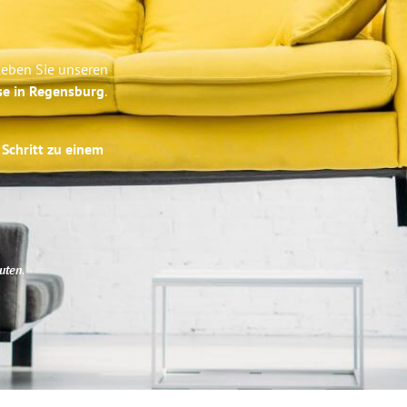
leben Sie unseren
se in Regensburg
.
 Schritt zu einem
uten
.