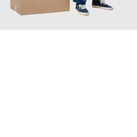
JETZT ANFRAGEN
Erleben Sie mit Umzugsmeister Holtzmann Regensburg, wie
einfach und stressfrei Ihr Umzug Regensburg Kassel
sein
kann. Unser Expertenteam steht bereit, um Ihnen einen
reibungslosen Übergang in Ihr neues Zuhause zu garantieren.
Jetzt
unverbindliches Angebot
erhalten &
100€ sparen: