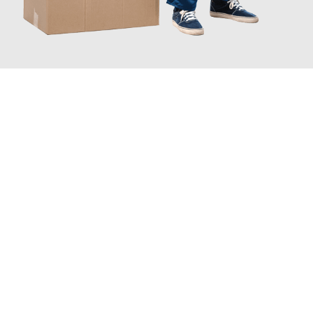
JETZT ANFRAGEN
Erleben Sie mit Umzugsmeister Holtzmann Regensburg, wie
einfach und stressfrei Ihr Umzug Regensburg Bristol
sein
kann. Unser Expertenteam steht bereit, um Ihnen einen
reibungslosen Übergang in Ihr neues Zuhause zu garantieren.
Jetzt
unverbindliches Angebot
erhalten &
100€ sparen: